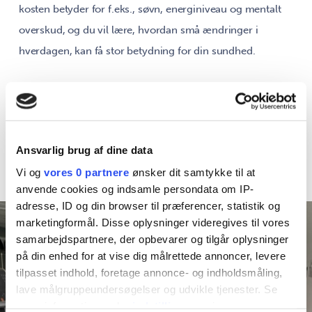
kosten betyder for f.eks., søvn, energiniveau og mentalt
overskud, og du vil lære, hvordan små ændringer i
hverdagen, kan få stor betydning for din sundhed.
Du vil på holdet have stor indflydelse på undervisningen,
da det handler om din sundhed.
Tilbage til Fagene
Fagplan
Ansvarlig brug af dine data
Vi og
vores 0 partnere
ønsker dit samtykke til at
anvende cookies og indsamle persondata om IP-
adresse, ID og din browser til præferencer, statistik og
marketingformål. Disse oplysninger videregives til vores
samarbejdspartnere, der opbevarer og tilgår oplysninger
på din enhed for at vise dig målrettede annoncer, levere
tilpasset indhold, foretage annonce- og indholdsmåling,
lave målgruppeundersøgelser og udvikle tjenester. Se
mere information under
indstillinger
og i vores