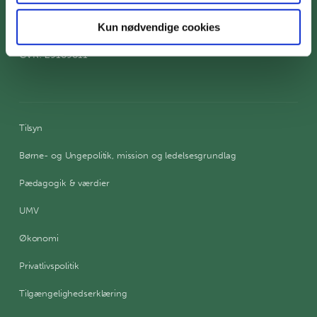
Email: stu@varde.dk
data med andre oplysninger, du har givet dem, eller som
de har indsamlet fra din brug af deres tjenester.
Kun nødvendige cookies
EAN 5798004827192
CVR: 29189811
Tilsyn
Børne- og Ungepolitik, mission og ledelsesgrundlag
Pædagogik & værdier
UMV
Økonomi
Privatlivspolitik
Tilgængelighedserklæring