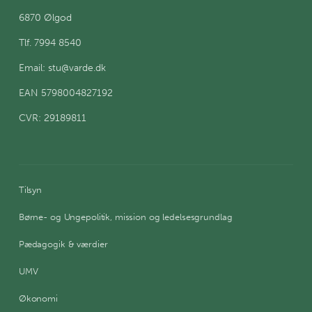
6870 Ølgod
Tlf. 7994 8540
Email: stu@varde.dk
EAN 5798004827192
CVR: 29189811
Tilsyn
Børne- og Ungepolitik, mission og ledelsesgrundlag
Pædagogik & værdier
UMV
Økonomi