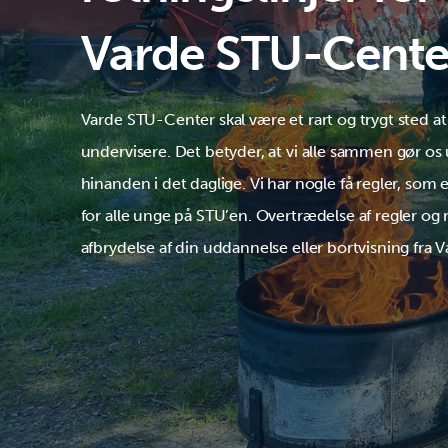
Varde STU-Cente
Varde STU-Center skal være et rart og trygt sted a
undervisere. Det betyder, at vi alle sammen gør os
hinanden i det daglige. Vi har nogle få regler, som 
for alle unge på STU’en. Overtrædelse af regler og re
afbrydelse af din uddannelse eller bortvisning fra