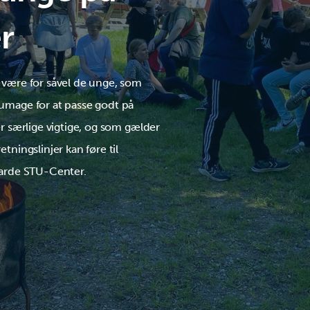
r
t være for såvel de unge, som
 umage for at passe godt på
er særlige vigtige, og som gælder
tningslinjer kan føre til
 Varde STU-Center.