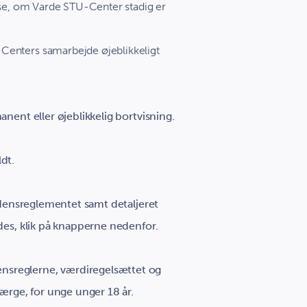
relse, om Varde STU-Center stadig er
-Centers samarbejde øjeblikkeligt
anent eller øjeblikkelig bortvisning.
dt.
ordensreglementet samt detaljeret
des, klik på knapperne nedenfor.
nsreglerne, værdiregelsættet og
rge, for unge unger 18 år.