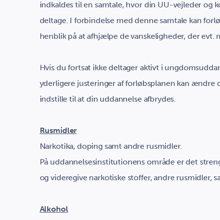
indkaldes til en samtale, hvor din UU-vejleder og k
deltage. I forbindelse med denne samtale kan forl
henblik på at afhjælpe de vanskeligheder, der evt.
Hvis du fortsat ikke deltager aktivt i ungdomsudda
yderligere justeringer af forløbsplanen kan ændre d
indstille til at din uddannelse afbrydes.
Rusmidler
Narkotika, doping samt andre rusmidler.
På uddannelsesinstitutionens område er det streng
og videregive narkotiske stoffer, andre rusmidler,
Alkohol