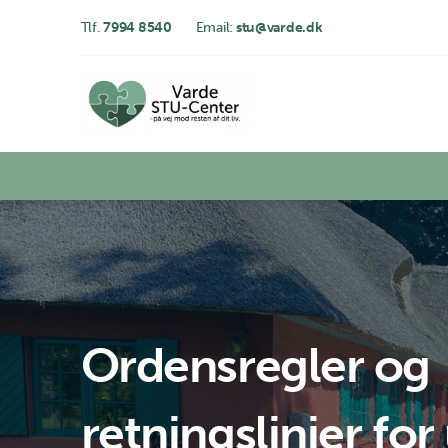
Tlf.
7994 8540
Email:
stu@varde.dk
Ordensregler og
retningslinjer fo