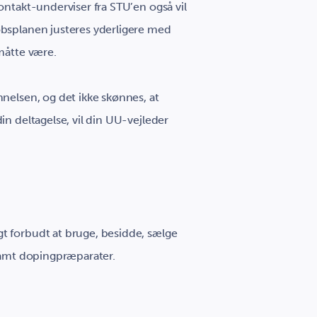
ontakt-underviser fra STU’en også vil
øbsplanen justeres yderligere med
 måtte være.
nnelsen, og det ikke skønnes, at
in deltagelse, vil din UU-vejleder
t forbudt at bruge, besidde, sælge
 samt dopingpræparater.