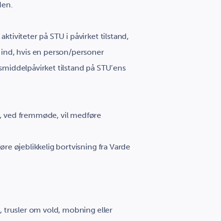
den.
ktiviteter på STU i påvirket tilstand,
t ind, hvis en person/personer
usmiddelpåvirket tilstand på STU’ens
d, ved fremmøde, vil medføre
føre øjeblikkelig bortvisning fra Varde
d, trusler om vold, mobning eller