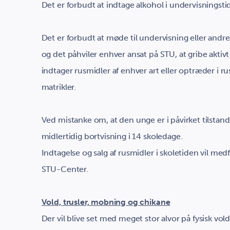
Det er forbudt at indtage alkohol i undervisningsti
Det er forbudt at møde til undervisning eller andre a
og det påhviler enhver ansat på STU, at gribe aktiv
indtager rusmidler af enhver art eller optræder i r
matrikler.
Ved mistanke om, at den unge er i påvirket tilstan
midlertidig bortvisning i 14 skoledage.
Indtagelse og salg af rusmidler i skoletiden vil med
STU-Center.
Vold, trusler, mobning og chikane
Der vil blive set med meget stor alvor på fysisk vol