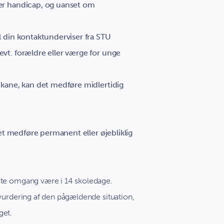
ler handicap, og uanset om
l din kontaktunderviser fra STU
evt. forældre eller værge for unge
hikane, kan det medføre midlertidig
 det medføre permanent eller øjebliklig
rste omgang være i 14 skoledage.
t vurdering af den pågældende situation,
get.