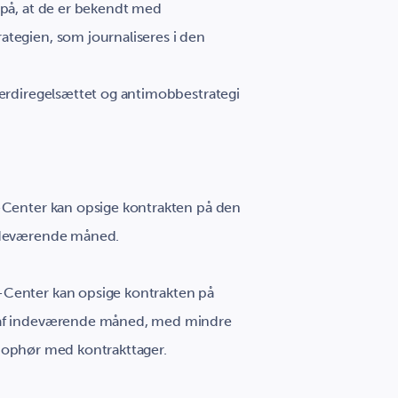
 på, at de er bekendt med
tegien, som journaliseres i den
værdiregelsættet og antimobbestrategi
Center kan opsige kontrakten på den
indeværende måned.
Center kan opsige kontrakten på
n af indeværende måned, med mindre
les ophør med kontrakttager.